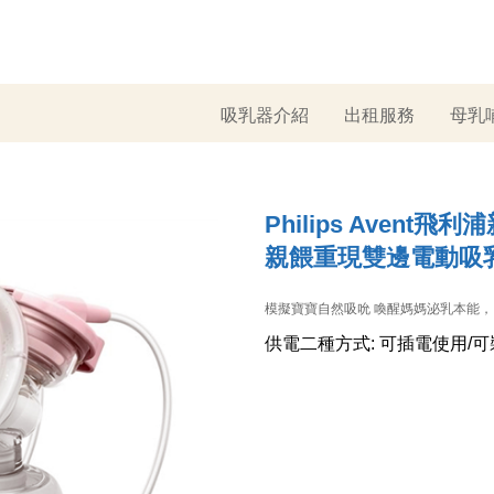
吸乳器介紹
出租服務
母乳
Philips Avent飛
親餵重現雙邊電動吸乳器
模擬寶寶自然吸吮 喚醒媽媽泌乳本能
供電二種方式: 可插電使用/可