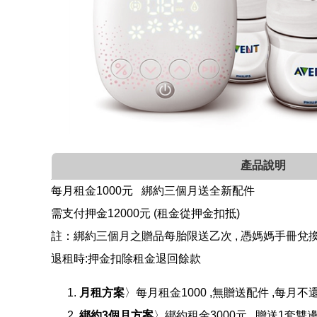
產品說明
每月租金1000元 綁約三個月送全新配件
需支付押金12000元 (租金從押金扣抵)
註：綁約三個月之贈品每胎限送乙次 , 憑媽媽手冊兌換
退租時:押金扣除租金退回餘款
月租方案
〉每月租金1000 ,無贈送配件 ,每月不
綁約3個月方案
〉綁約租金3000元 , 贈送1套雙