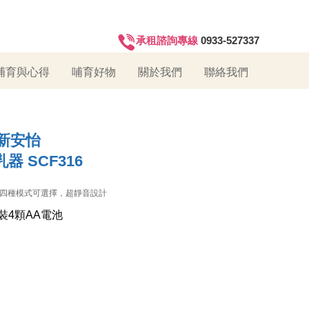
承租諮詢專線
0933-527337
哺育與心得
哺育好物
關於我們
聯絡我們
利浦新安怡
 SCF316
，四種模式可選擇，超靜音設計
裝4顆AA電池