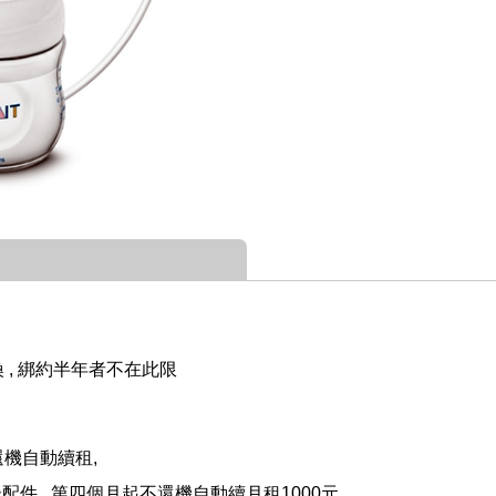
 , 綁約半年者不在此限
還機自動續租,
邊配件 , 第四個月起不還機自動續月租1000元