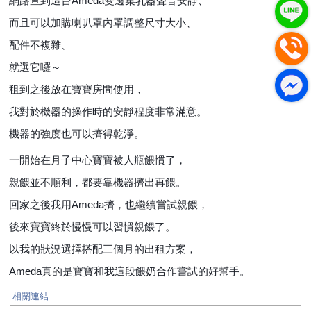
網路查到這台Ameda雙邊集乳器聲音安靜、
而且可以加購喇叭罩內罩調整尺寸大小、
配件不複雜、
就選它囉～
租到之後放在寶寶房間使用，
我對於機器的操作時的安靜程度非常滿意。
機器的強度也可以擠得乾淨。
一開始在月子中心寶寶被人瓶餵慣了，
親餵並不順利，都要靠機器擠出再餵。
回家之後我用Ameda擠，也繼續嘗試親餵，
後來寶寶終於慢慢可以習慣親餵了。
以我的狀況選擇搭配三個月的出租方案，
Ameda真的是寶寶和我這段餵奶合作嘗試的好幫手。
相關連結