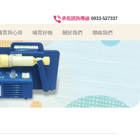
承租諮詢專線
0933-527337
哺育與心得
哺育好物
關於我們
聯絡我們